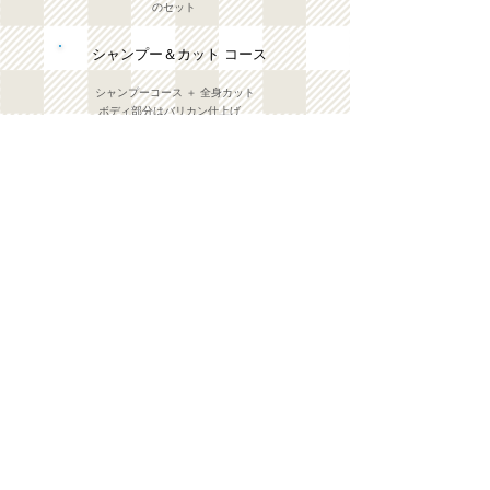
のセット
シャンプー＆カット コース
シャンプーコース ＋ 全身カット
ボディ部分はバリカン仕上げ
薬浴コース
薬用シャンプーを組み合わせて
皮膚環境の
改善を図ります。
＊治療として動物保険が適用されます。
お手入れセット
爪切り・足裏バリカン・肛門のう絞り
​＊診察が含まれます
＊ご予約なしで出来ます
万場山どうぶつ病院