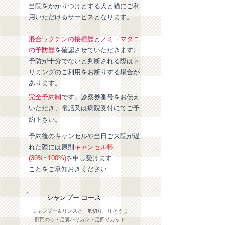
当院をかかりつけとする犬と猫にご利
用いただけるサービスとなります。
混合ワクチンの接種歴
と
ノミ・マダニ
の予防歴
を確認させていただきます。
​予防が十分でないと判断される際はト
リミングのご利用をお断りする場合が
あります。
完全予約制
です。診察券番号をお伝え
いただき、電話又は病院受付にてご予
約下さい。
予約後のキャンセルや当日ご来院が遅
れた際には原則
キャンセル料
(30%~100%)
を申し受けます
ことをご承知おきください
シャンプー コース
シャンプー＆リンスと、爪切り・耳そうじ
肛門のう・足裏バリカン・足回りカット