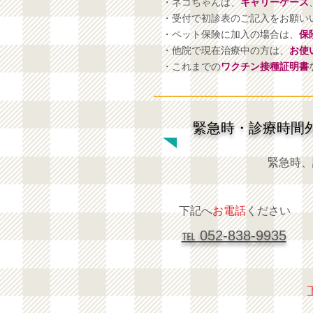
・ネコちゃんは、
キャリーケース
・受付で初診表のご記入をお願い
・ペット保険に加入の場合は、
保
・他院で現在治療中の方は、
お使
​・これまでの
ワクチン接種証明書
緊急時・診療時間
緊急時、
下記へ
お電話
ください
℡ 052-838-9935