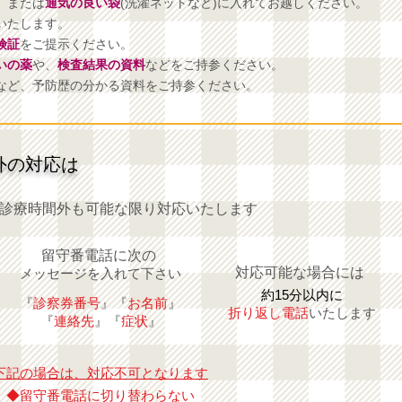
、または
通気の良い袋
(洗濯ネットなど)に入れてお越しください。
いたします。
険証
をご提示ください。
いの薬
や、
検査結果の資料
などをご持参ください。
など、予防歴の分かる資料をご持参ください。
外の対応は
診療時間外も可能な限り対応いたします
​留守番電話に次の
​対応可能な場合には
メッセージを入れて下さい
約15分以内に
『
診察券番号
』『
お名前
』
折り返し電話
いたします
『
連絡先
』『
症状
』
下記の場合は、対応不可となります
◆留守番電話に切り替わらない