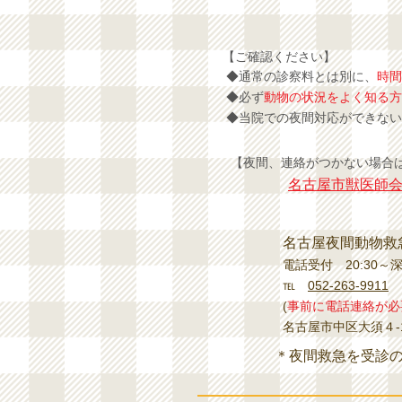
【ご確認ください】
◆通常の診察料とは別に、
時間
◆必ず
動物の状況をよく知る方
◆当院での夜間対応ができない
【夜間、連絡がつかない場合
名古屋市獣医師
名古屋夜間動物救
電話受付 20:30～深
℡
052-263-9911
(
事前に電話連絡が必
名古屋市中区大須４-1
＊夜間救急を受診の