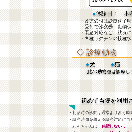
●
休診日： 木
・診療受付は診療終了時
・受付で診察券、動物保
・緊急対応など、状況に
・各種ワクチンの接種後
◇ 診療動物
●
犬
●
猫
(他の動物種は診療し
初めて当院を利用
・初診時の診察は通常より多く時
・診療時間を超える診療対応につ
・わんちゃんは、
伸縮しないリー