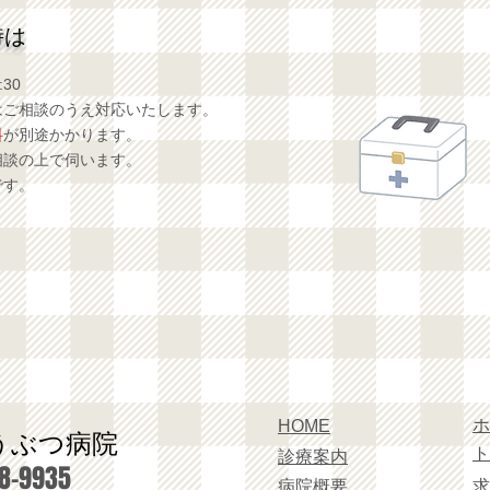
時は
30
はご相談のうえ対応いたします。
料
が別途かかります。
相談の上で伺います。
です。
ホ
HOME
うぶつ病院
ト
診療案内
8-9935
病院概要
求